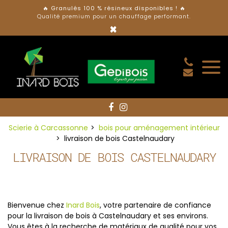
Panneau de gestion des cookies
🔥
Granulés 100 % résineux disponibles ! 🔥
Qualité premium pour un chauffage performant.
×
Scierie à Carcassonne
bois pour aménagement intérieur
livraison de bois Castelnaudary
LIVRAISON DE BOIS CASTELNAUDARY
Bienvenue chez
Inard Bois
, votre partenaire de confiance
pour la livraison de bois à Castelnaudary et ses environs.
Vous êtes à la recherche de matériaux de qualité pour vos