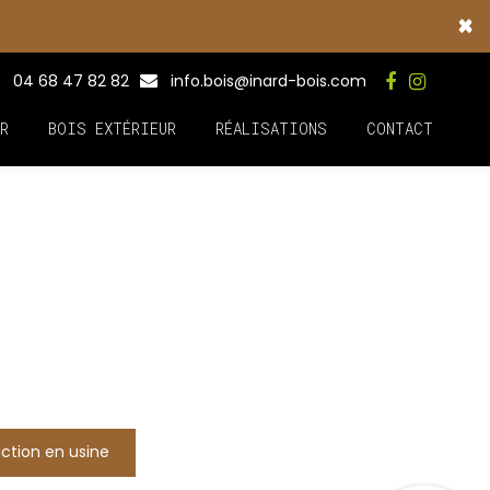
×
04 68 47 82 82
info.bois@inard-bois.com
R
BOIS EXTÉRIEUR
RÉALISATIONS
CONTACT
ction en usine