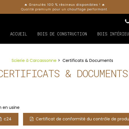
🔥
Granulés 100 % résineux disponibles ! 🔥
Qualité premium pour un chauffage performant.
ACCUEIL
BOIS DE CONSTRUCTION
BOIS INTÉRIEU
Scierie à Carcassonne
Certificats & Documents
CERTIFICATS & DOCUMENTS
n en usine
c24
Certificat de conformité du contrôle de produ