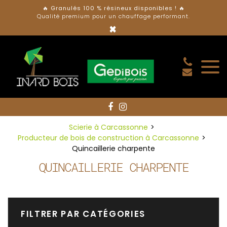
Panneau de gestion des cookies
🔥
Granulés 100 % résineux disponibles ! 🔥
Qualité premium pour un chauffage performant.
×
Scierie à Carcassonne
Producteur de bois de construction à Carcassonne
Quincaillerie charpente
QUINCAILLERIE CHARPENTE
FILTRER PAR CATÉGORIES