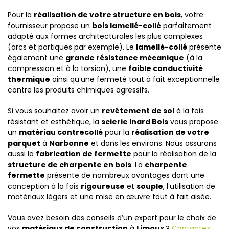
Pour la
réalisation de votre structure en bois
, votre
fournisseur propose un
bois lamellé-collé
parfaitement
adapté aux formes architecturales les plus complexes
(arcs et portiques par exemple). Le
lamellé-collé
présente
également une
grande résistance mécanique
(à la
compression et à la torsion), une
faible conductivité
thermique
ainsi qu’une fermeté tout à fait exceptionnelle
contre les produits chimiques agressifs.
Si vous souhaitez avoir un
revêtement de sol
à la fois
résistant et esthétique, la
scierie Inard Bois
vous propose
un
matériau contrecollé
pour la
réalisation de votre
parquet
à
Narbonne
et dans les environs. Nous assurons
aussi la
fabrication de fermette
pour la réalisation de la
structure de charpente en bois
. La
charpente
fermette
présente de nombreux avantages dont une
conception à la fois
rigoureuse
et
souple
, l’utilisation de
matériaux légers et une mise en œuvre tout à fait aisée.
Vous avez besoin des conseils d’un expert pour le choix de
vos
matériaux de construction
à
Limoux
?
Contactez-