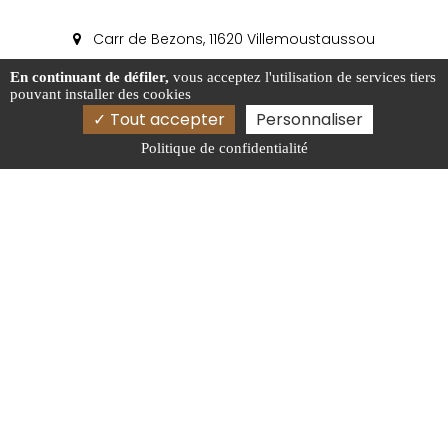
Carr de Bezons, 11620 Villemoustaussou
04 68 47 82 82
En continuant de défiler,
vous acceptez l'utilisation de services tiers
pouvant installer des cookies
info.bois@inard-bois.com
Tout accepter
Personnaliser
Politique de confidentialité